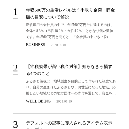
年収600万の生活レベルは？手取り金額・貯金
額の目安について解説
正規雇用の会社員の中で、年収600万円台に達するのは、
全体の8.3％（男性10.2％・女性4.2％）とかなり低い数値
です。年収600万円と聞くと、「会社員の中でも上位に位
置するのではないか？」と感じる人は多いのではないでし
BUSINESS
2020.06.01
ょうか。
【節税効果が高い税金対策】知らなきゃ損す
る4つのこと
ふるさと納税は、地域創生を目的として作られた制度であ
り、自分の生まれたふるさとや、お世話になった地域、応
援したい地域などの地方団体への寄付を通して、資金を役
立ててもらえる制度です。収入などにより上限があるもの
WELL BEING
2021.01.19
の、2,000円を超える寄付金額に対して所得税の還付や、
住民税の控除を受けることができます。
デフォルトの記事に導入されるアイテム表示