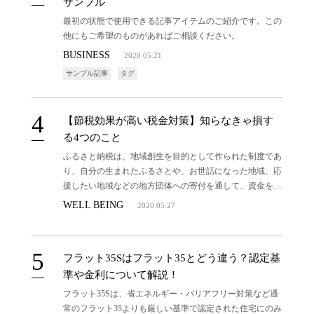
サンプル
最初の状態で使用できる記事アイテムのご紹介です。この
他にもご希望のものがあればご相談ください。
BUSINESS
2020.05.21
サンプル記事
タグ
【節税効果が高い税金対策】知らなきゃ損す
る4つのこと
ふるさと納税は、地域創生を目的として作られた制度であ
り、自分の生まれたふるさとや、お世話になった地域、応
援したい地域などの地方団体への寄付を通して、資金を役
立ててもらえる制度です。収入などにより上限があるもの
WELL BEING
2020.05.27
の、2,000円を超える寄付金額に対して所得税の還付や、
住民税の控除を受けることができます。
フラット35Sはフラット35とどう違う？認定基
準や金利について解説！
フラット35Sは、省エネルギー・バリアフリー対策など通
常のフラット35よりも厳しい基準で認定された住宅にのみ